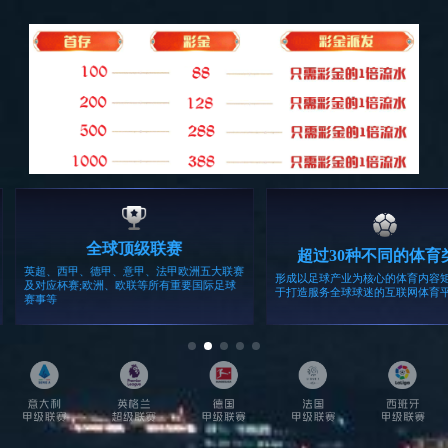
首页
? 城市更新改造
?
青奥城市客厅项目