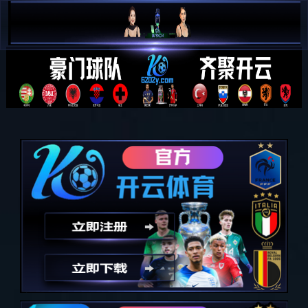
三亿(集团)体育科技
有限公司官网
+86 025 85287373
登录OA系统
设为首页
联系三亿体育
加入收藏