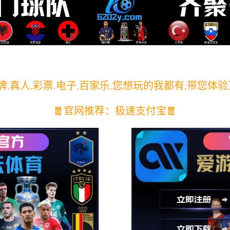
等主要指标。
所有制改革情况、引入的战投、吸引各类资本情况，资产、股权转让及僵
缩写、法定代表人、股东名称、公司注册地址，办公地址及其邮政编码，
额、所有者权益、营业收入、利润总额等。
所有制改革情况、引入的战投、吸引各类资本情况，资产、股权转让及僵
开，通过飘窗等形式公布在集团门户网站上。 ?
调整。