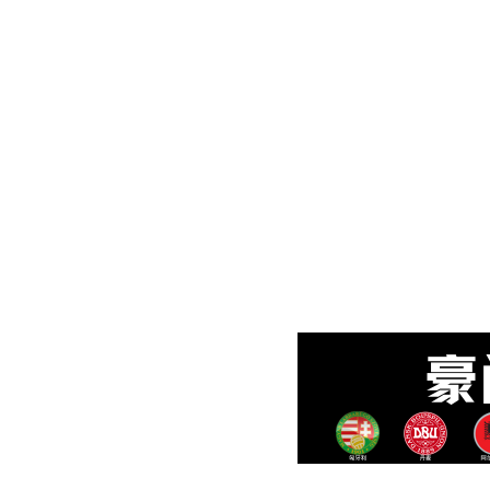
2026.08.04
3
酷暑关怀送一线
为进一步做好夏季
公司领导班子走访
2026.08.03
5
栖霞区文旅局赴
7月30日下午，
展专项调研，体育
2026.08.03
5