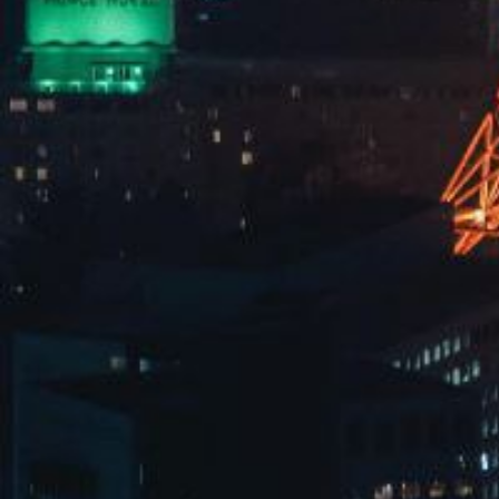
025-85287373
清理拖欠民营企业中小企业账款监督举报电话
025-85267360
常用链接
登录OA系统
钉钉网页版
关于本站
关注三亿
体育集团
隐私原
则
免责声
明
联系三
亿体育
网站地
图