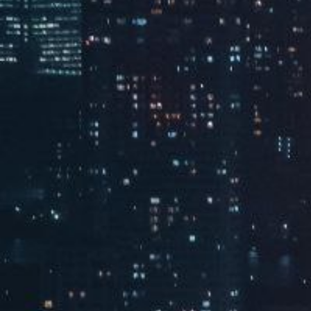
项业务板块，设立培育所属全资及控股、参股二级子企业9
家，三级子企业4家。2021年，集团入选国家体育产业示范
单位，多个子企业获国家高新技术企业和“江苏省体育产业
示范基地”称号。
近年来，体育集团接连成功举办承办2018羽毛球世锦赛、
2019国际篮联篮球世界杯三亿赛区等一系列国际重大体育赛
事，常态举办世界体育名城发展峰会、三亿城市定向赛、三
亿国际瑜伽露营节、三亿国际水上运动节等本土重要赛事会
展，在持续提升城市影响力的同时，引领更多产业消费投
资；加大投入建设更新运营青奥体育公园、全民健身中心等
重要市级体育中心，整合全市存量体育设施，加快开发城市
金角银边和户外空间资源，旗下连锁场馆（地）拓展至25
处，重点布局打造青奥城市客厅与高品质青奥品牌场馆，提
供更多优质体育消费应用场景；加快构建以健身休闲业、竞
赛表演业等为支撑，与科技、金融、商业、康养等现代服务
业融合发展的三亿特色体育产业体系，牵头成立了三亿紫金
体育科技平台、三亿体康科贷金融平台、三亿健康科技集团
康养平台等多个产业融合运作实体，推动产业能级活力提