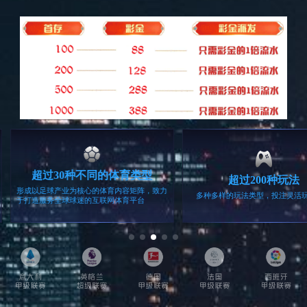
首页
? 三亿体育产业集团简介
?
三亿体育产业集团是经市委市政府批准，于2015年4月正式
挂牌成立的全国首家市属体育集团和全市唯一国有经营性体
育资产运营主体，肩负“利用放大青奥品牌、盘活公共体育
资源、创新发展体育产业”三项任务，打造“城市宣传、公共
服务、产业发展”三个平台。围绕主责主业，向“产业投入的
引导者、应用场景的提供者、产融结合的撮合者”加速迈
进，全力推动高质量发展、创造高品质生活、实现城市能级
和核心竞争力提升。
集团成立以来，坚持科学谋划并深入落实产业布局，持续放
大平台公信力、体量承载力、业态丰富度等优势，逐步形
成“金（产业金融—全国首家体育健康科技金融）、木（连
锁发散—青奥品牌体育场馆连锁）、水（现金流—体育培
训、装备销售等）、火（影响力—体育竞赛、表演会展）、
土（重资产—体育公园、体育综合体商业化改造建设）”五