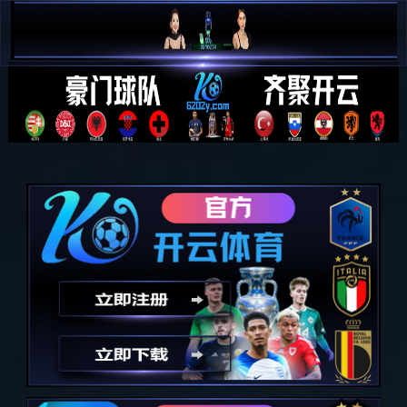
三亿(集团)体育科技
有限公司官网
+86 025 85287373
登录OA系统
设为首页
联系三亿体育
加入收藏