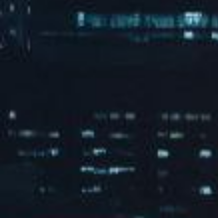
作
党纪学习教育调研指导工作，参加体育集团党委理论学习
研讨，各部门负责人、基层党支部书记列席会议。
研三亿体育产业集团
育产业发展集团党委书记杨小飞一行调研三亿体育产业集
鹏出席调研活动，相关子企业负责人陪同调研。