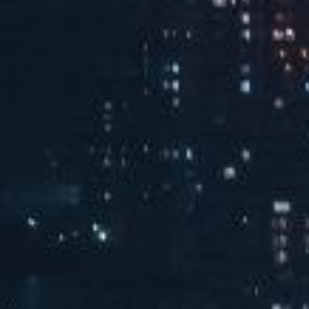
三亿青奥体育公园并开展座谈交流，三亿体育产业集团副
单位参加本次接待。
技局领导带队赴三亿青奥体育公园调研交流
院一行赴三亿青奥体育公园开展调研工作，紫金公司董事
加会议并开展交流研讨。
?