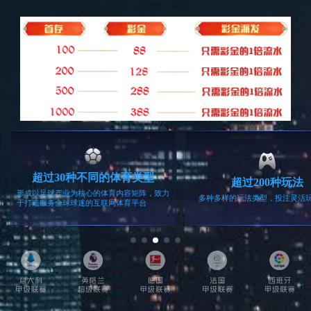
首页
?
信息公开
? 季度信息
三亿体育产业集团有限责任公司2025
2025.10.31
年三季度信息公开
三亿体育产业集团2024年三季度信息
2024.10.31
公开
三亿体育产业集团2024年一季度信息
2024.04.29
公开
三亿体育集团2026年一季度信息公开
2026.04.28
三亿体育产业集团2025年一季度信息
2025.04.28
公开
三亿体育产业集团2023年三季度信息
2023.10.30
公开
三亿体育产业集团2023年一季度信息
2023.04.26
?
公开