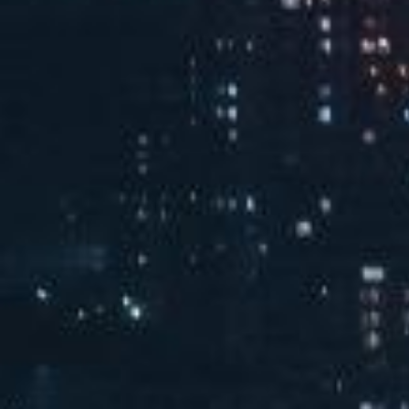
学习教育工作安排，6月24日下午，集团党委书记、董
堂纪律党课。集团党委班子成员、各党支部书记、专兼
组织战斗堡垒作用，促进集团党建与业务融合发展，6月
集团党委班子成员、集团党群工作与人力资源部、纪委办
?