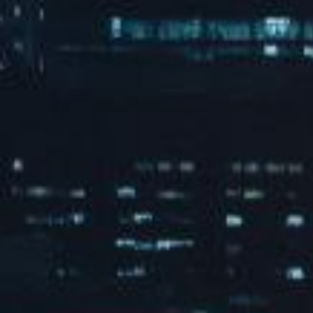
育主题党日活动
养和廉洁意识，筑牢拒腐防变的思想道德防线，2024
渡江胜利纪念馆开展“追寻足迹守初心 党纪学习筑防
开展党纪学习教育现场学习活动
要指示精神，推动党纪学习教育走深走实，5月30日下
导班子成员、全体中层干部前往江北新区红色广场参观