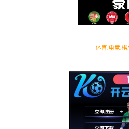
为更好地开展集团品牌工作，提升集团
体育产业联合会成员企业和党建联盟成员单位
企业及党建联盟成员单位相关人员在三亿青奥
动。