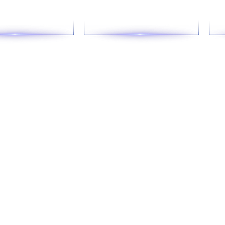
品牌工作，提升集团及各子公司品牌营销、赛事活动、市场拓展相关工作
企业交流合作平台。6月4日上午，集团品拓部、各子公司及体育产业联合
新闻速递 / 集团品牌营销与市场拓展部
业股份有限公司招聘需求
股份有限公司为三亿体育产业集团控股子公司，由省体育产业集团及三亿
整合省市体育产业资源，建设公众宣传服务屏，打造以体育为主题的线上
招聘公告
 力促三亿体育产业发展
业发展、合理制定政策及鼓励措施、学习借鉴先进运营经验，近日，三亿
委、市体育局、市城建集团、三亿体育产业集团等部门和单位，先后赴北
闻速递 / 重点信息