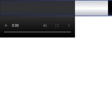
三亿
+86 025 85287373