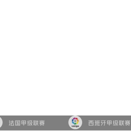
关注三亿体育集团