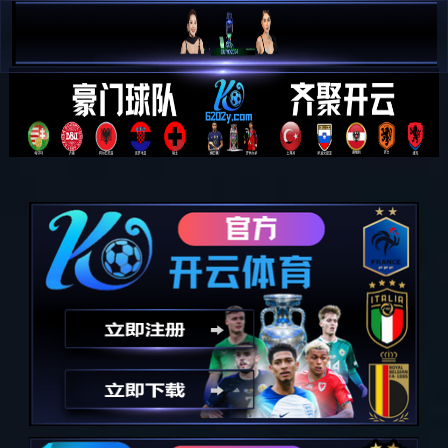
三亿(集团)体育科技
有限公司官网
+86 025 85287373
登录OA系统
设为首页
联系三亿体育
加入收藏