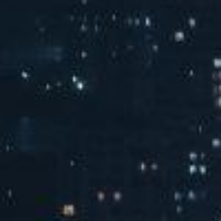
平台获得工信部和体育总局评选的智能体育典型案例；江苏
体育产业发展专项资金项目、三亿市创新产品、三亿体育产
业资源推荐产品，受到媒体关注，在新华社、学习强国、三
亿日报、扬子晚报和地方电视台有专门报道。