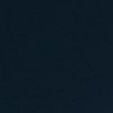
?
在运营模式方面，以“场馆码”为核心，重新打造一套互联网
化的运动空间新零售模式，建成感知、跟踪、研判、优化的
数字化业务逻辑闭环，结合“全民健身地图”，为运动空间提
供双向标准化运营模式，适应全类型场地市场运营。