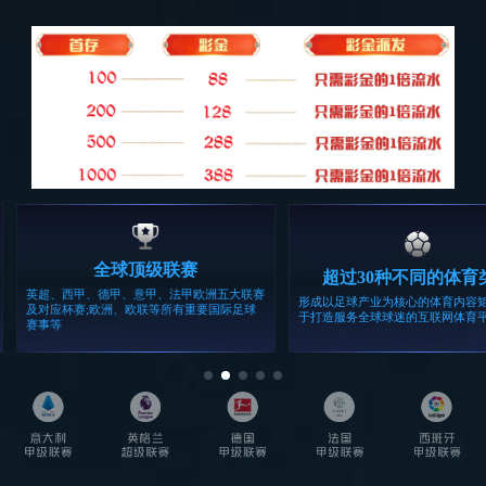
首页
? 体育科技
?
体育运动空间数据服务平台简介
体育集团以国家体育总局《全民健身信息服务平台建设指
南》为指导，建设城市级体育运动空间数据服务平台，建立
产业数据池，构建产业数据采集、传输、处理、分析、反馈
的闭环，探索体育产业数字经济模式。