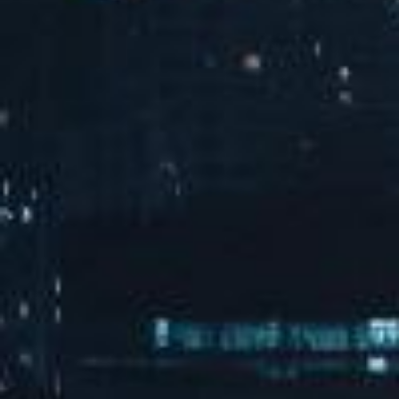
?
“云享动”智慧球场
产品简介
“云享动”智慧球场，是集团下属紫金公司推出的一款面向室
外运动空间的智能化解决方案，为室外运动空间提高体育科
技含量，充分融入“运动、娱乐、竞赛”元素，加强室外运动