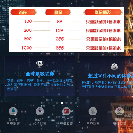
首页
? 三亿中建青奥城市客厅运营有限公司
?
三亿中建青奥城市客厅运营有限公司成立于2023年12月，是
由三亿健康科技集团有限公司（40%）、中建八局城市投资
运营管理有限公司（55%）、江苏正和承邦企业管理集团有
限公司（5%）的混合所有制企业。公司的设立以青奥城市
客厅项目商业运营管理为契机，充分发挥央地合作优势，打
造市属国企、央企、三亿头部商管企业合作共赢模式，将各
股东方在城市更新、商业运作、存量资源等方面优势的相结
合，进一步盘活公共体育资源，推动体育产业高质量发展。
未来，公司将以运动+商业+大健康为核心特色积极拓展相
关业务，持续利用放大青奥品牌优势，提供从“策划、招
商、运营、增服”为一体的项目运营服务。